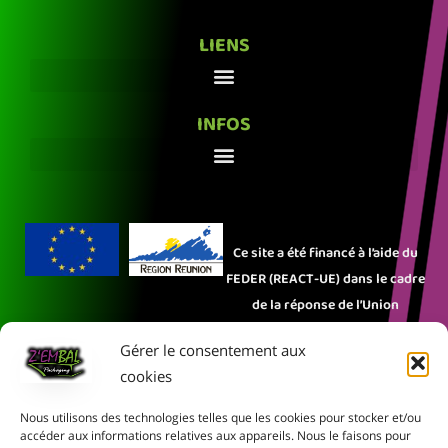
LIENS
INFOS
Ce site a été financé à l’aide du
FEDER (REACT-UE) dans le cadre
de la réponse de l’Union
européenne à la pandémie
Gérer le consentement aux
COVID-19. L’Europe s’engage à La
cookies
Réunion.
Nous utilisons des technologies telles que les cookies pour stocker et/ou
Rejoignez-nous sur les réseaux sociaux :
accéder aux informations relatives aux appareils. Nous le faisons pour