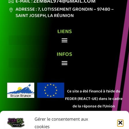
E-MAIL :
ZEMBAL974
@GMAIL.COM
ADRESSE : 7, LOTISSEMENT GRONDIN
– 97480 –
SAINT JOSEPH,
LA RÉUNION
LIENS
INFOS
Ce site a été financé à l’aide du
FEDER (REACT-UE) dans le cadre
de la réponse de l’Union
européenne à la pandémie
Gérer le consentement aux
COVID-19. L’Europe s’engage à La
cookies
Réunion.