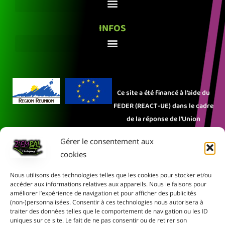
INFOS
Ce site a été financé à l’aide du
FEDER (REACT-UE) dans le cadre
de la réponse de l’Union
européenne à la pandémie
Gérer le consentement aux
COVID-19. L’Europe s’engage à La
cookies
Réunion.
Nous utilisons des technologies telles que les cookies pour stocker et/ou
Rejoignez-nous sur les réseaux sociaux :
accéder aux informations relatives aux appareils. Nous le faisons pour
améliorer l’expérience de navigation et pour afficher des publicités
(non-)personnalisées. Consentir à ces technologies nous autorisera à
traiter des données telles que le comportement de navigation ou les ID
© 2026 Z’EMBAL – ON VA
uniques sur ce site. Le fait de ne pas consentir ou de retirer son