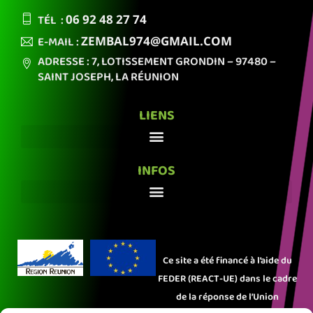
TÉL :
06 92
48 27 74
E-MAIL :
ZEMBAL974
@GMAIL.COM
ADRESSE : 7, LOTISSEMENT GRONDIN
– 97480 –
SAINT JOSEPH,
LA RÉUNION
LIENS
INFOS
Ce site a été financé à l’aide du
FEDER (REACT-UE) dans le cadre
de la réponse de l’Union