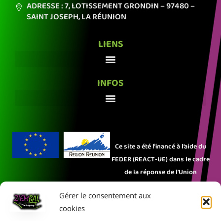
ADRESSE : 7, LOTISSEMENT GRONDIN
– 97480 –
SAINT JOSEPH,
LA RÉUNION
LIENS
INFOS
Ce site a été financé à l’aide du
FEDER (REACT-UE) dans le cadre
de la réponse de l’Union
européenne à la pandémie
Gérer le consentement aux
COVID-19. L’Europe s’engage à La
cookies
Réunion.