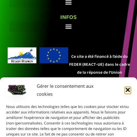
INFOS
Ce site a été financé à l’aide du
FEDER (REACT-UE) dans le cadre
de la réponse de l’Union
européenne à la pandémie
Gérer le consentement aux
COVID-19. L’Europe s’engage à La
cookies
Réunion.
Nous utilisons des technologies telles que les cookies pour stocker et/ou
Rejoignez-nous sur les réseaux sociaux :
accéder aux informations relatives aux appareils. Nous le faisons pour
améliorer l’expérience de navigation et pour afficher des publicités
(non-)personnalisées. Consentir à ces technologies nous autorisera à
traiter des données telles que le comportement de navigation ou les ID
© 2026 Z’EMBAL – ON VA
uniques sur ce site. Le fait de ne pas consentir ou de retirer son