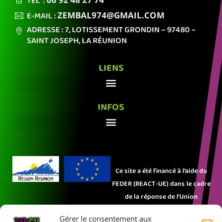
TÉL :
E-MAIL :
ZEMBAL974
@GMAIL.COM
ADRESSE : 7, LOTISSEMENT GRONDIN
– 97480 –
SAINT JOSEPH,
LA RÉUNION
LIENS
INFOS
Ce site a été financé à l’aide du
FEDER (REACT-UE) dans le cadre
de la réponse de l’Union
européenne à la pandémie
Gérer le consentement aux