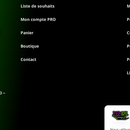
Liste de souhaits
M
Mon compte PRO
P
Panier
C
Boutique
P
Contact
P
L
0 –
Nous utiliso