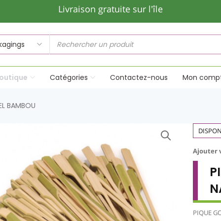
Livraison gratuite sur l'île
outique
Catégories
Contactez-nous
Mon comp
EL BAMBOU
DISPON
Ajouter 
P
N
PIQUE G