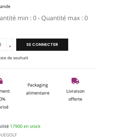
mande
ntité min : 0 - Quantité max : 0
SE CONNECTER
iste de souhait
Packaging
ement
Livraison
alimentaire
00%
offerte
urisé
ilité
17900 en stock
QUEGOLF