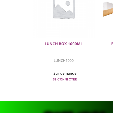
250CC
LUNCH BOX 1000ML
0OS
LUNCH1000
nde
Sur demande
CTER
SE CONNECTER