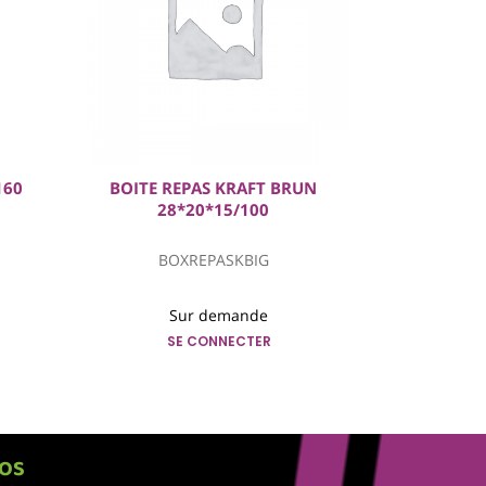
160
BOITE REPAS KRAFT BRUN
CORNET F
28*20*15/100
M
BOXREPASKBIG
FRIT
Sur demande
S
SE CONNECTER
S
FOS