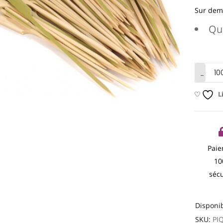
Sur de
Qua
L
Pai
1
séc
Disponib
SKU:
PI