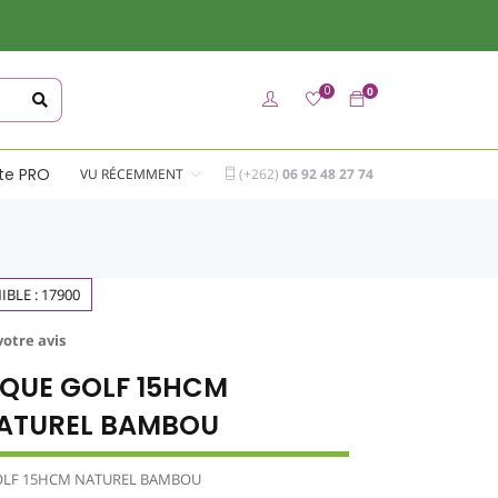
0
0
te PRO
VU RÉCEMMENT
(+262)
06 92
48 27 74
IBLE :
17900
votre avis
IQUE GOLF 15HCM
ATUREL BAMBOU
OLF 15HCM NATUREL BAMBOU