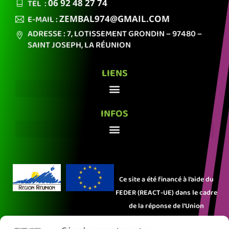
TÉL :
06 92
48 27 74
E-MAIL :
ZEMBAL974
@GMAIL.COM
ADRESSE : 7, LOTISSEMENT GRONDIN
– 97480 –
SAINT JOSEPH,
LA RÉUNION
LIENS
INFOS
Ce site a été financé à l’aide du
FEDER (REACT-UE) dans le cadre
de la réponse de l’Union
européenne à la pandémie