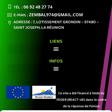
TÉL :
06 92
48 27 74
E-MAIL :
ZEMBAL974
@GMAIL.COM
ADRESSE : 7, LOTISSEMENT GRONDIN
– 97480 –
SAINT JOSEPH,
LA RÉUNION
LIENS
INFOS
Ce site a été financé à l’aide du
FEDER (REACT-UE) dans le cadre
de la réponse de l’Union