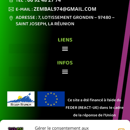
TÉL :
E-MAIL :
ZEMBAL974
@GMAIL.COM
ADRESSE : 7, LOTISSEMENT GRONDIN
– 97480 –
SAINT JOSEPH,
LA RÉUNION
LIENS
INFOS
Ce site a été financé à l’aide du
FEDER (REACT-UE) dans le cadre
de la réponse de l’Union
européenne à la pandémie
Gérer le consentement aux