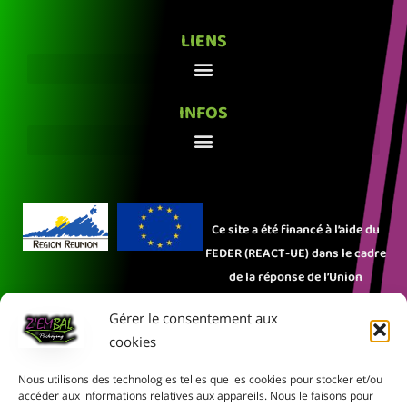
LIENS
INFOS
Ce site a été financé à l’aide du
FEDER (REACT-UE) dans le cadre
de la réponse de l’Union
européenne à la pandémie
Gérer le consentement aux
COVID-19. L’Europe s’engage à La
cookies
Réunion.
Nous utilisons des technologies telles que les cookies pour stocker et/ou
Rejoignez-nous sur les réseaux sociaux :
accéder aux informations relatives aux appareils. Nous le faisons pour